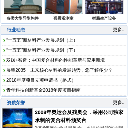
强震观测室
各类大型异型构件
树脂生产设备
更多..
行业动态
“十五五”新材料产业发展规划（上）
“十五五”新材料产业发展规划（下）
双碳+智造：中国复合材料的性能革新与应用新境
展望2035：未来核心材料的发展趋势，您了解多少？
2018年度项目立项申请书（格式）
青年科技创新基金2018年度项目指南
更多..
资质荣誉
2008年奥运会及残奥会，采用公司独家
承制的复合材料颁奖台
2008年奥运会及残奥会，采用公司独家承制