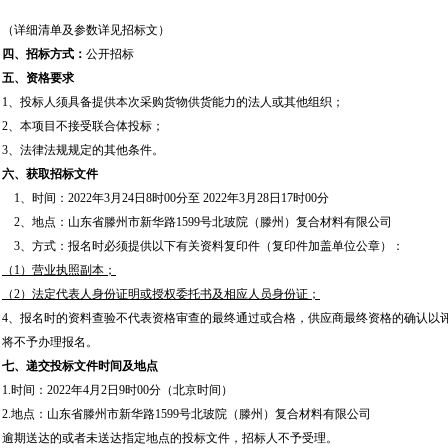
（详细清单及参数详见招标文）
四、招标方式：
公开招标
五、资格要求
1、投标人须具备提供本次采购货物供货能力的法人或其他组织；
2、本项目不接受联合体投标；
3、法律法规规定的其他条件。
六、获取招标文件
1、时间：2022年3月24日8时00分至 2022年3月28日17时00分
2、地点：山东省滕州市新华路1599号北玻院（滕州）复合材料有限公司
3、方式：报名时必须提供以下有关资料复印件（复印件加盖单位公章）：
（1）营业执照副本；
（2）法定代表人身份证明或授权委托书及相应人员身份证；
4、报名时的资料查验不代表资格审查的最终通过或合格，供应商最终资格的确认以
将不予办理报名。
七、递交投标文件时间及地点
1.时间：2022年4月2日9时00分（北京时间）
2.地点：山东省滕州市新华路1599号北玻院（滕州）复合材料有限公司
逾期送达的或者未送达指定地点的投标文件，招标人不予受理。