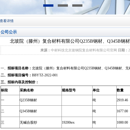
查看详情
公司公示
北玻院（滕州）复合材料有限公司Q235B钢材、Q345B
来源：
中材科技北京玻钢院复合材料有限公司官网
日期：
2
一、
招标项目名称：
北玻院（滕州）复合材料有限公司Q235B钢材、Q345B钢材、
二、招标项目编号：
BBYTZ-2022-001
三、招标内容
及控制价：
标段
采购名称
规格型号
单位
数量
一
Q235B钢材
吨
2919.46
二
Q345B钢材
吨
1677.00
三
无碱合股纱
19200tex
吨
1000.00