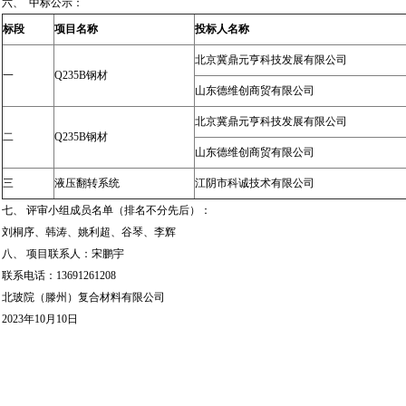
六、 中标公示：
标段
项目名称
投标人名称
北京冀鼎元亨科技发展有限公司
一
Q235B钢材
山东德维创商贸有限公司
北京冀鼎元亨科技发展有限公司
二
Q235B钢材
山东德维创商贸有限公司
三
液压翻转系统
江阴市科诚技术有限公司
七、 评审小组成员名单（排名不分先后）：
刘桐序、韩涛、姚利超、谷琴、李辉
八、 项目联系人：宋鹏宇
联系电话：13691261208
北玻院（滕州）复合材料有限公司
2023年10月10日